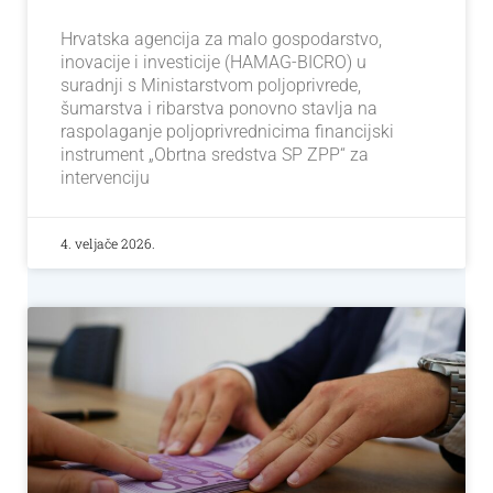
Hrvatska agencija za malo gospodarstvo,
inovacije i investicije (HAMAG-BICRO) u
suradnji s Ministarstvom poljoprivrede,
šumarstva i ribarstva ponovno stavlja na
raspolaganje poljoprivrednicima financijski
instrument „Obrtna sredstva SP ZPP“ za
intervenciju
4. veljače 2026.