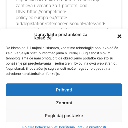
zahtjeva uvećana za 1 postotni bod ,
LINK: https://competition-
policy.ec.europa.eu/state-
aid/legislation/reference-discount-rates-and-
recovery-interest-rates/reference-and-discount-
Upravljajte pristankom za
rates_en Poček: Do
kolačiće
Da bismo pružili najbolje iskustvo, koristimo tehnologije poput kolačića
14. listopada 2025.
za čuvanje i/ili pristup informacijama o uređaju. Suglasnost s ovim
tehnologijama će nam omogućiti da obrađujemo podatke kao što su
ponašanje pri pregledavanju ili jedinstveni ID-ovi na ovoj web stranici.
Nepristanak ili povlačenje suglasnosti može negativno utjecati na
određene karakteristike i funkcije.
Prihvati
Zabrani
Pogledaj postavke
Politika kolačića
Uvjeti korištenja i pravila privatnosti