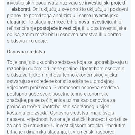
investicijskih poduhvata nazivaju se
investicijski projekti
– elaborati
. Oni uključuju sve ono što uključuju i poslovni
planovi te pored toga analiziraju i samo
investicijsko
ulaganje
. To ulaganje može biti u
novu investiciju
, ili u
refinanciranje
postojeće investicije
, ili u oba investicijska
oblika, zatim može biti u osnovna sredstva ili u obrtna
sredstva ili u oboje.
Osnovna sredstva
To je onaj dio ukupnih sredstava koja se upotrebljavaju u
razdoblju dužem od jedne godine. Upotrebom osnovnih
sredstava tijekom njihova tehno-ekonomskog vijeka
ostvaruju se određene koristi sadržane u prodajnoj
vrijednosti proizvoda. S vremenom osnovna sredstva
postupno gube svoje početne tehno-ekonomske
značajke, pa se ta činjenica uzima kao osnovica za
proračun troška upotrebe istih sadržanog u cijeni
koštanja proizvoda. Osnovna sredstva imaju svoju
nabavnu vrijednost. No ona je statički koncept i koristi se
za analizu strukture. U investicijskom projektu, međutim
bitna je i dinamika ulaganja, tj, vremenski raspored