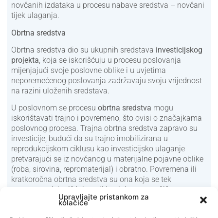
novčanih izdataka u procesu nabave sredstva – novčani
tijek ulaganja.
Obrtna sredstva
Obrtna sredstva dio su ukupnih sredstava
investicijskog
projekta
, koja se iskorišćuju u procesu poslovanja
mijenjajući svoje poslovne oblike i u uvjetima
neporemećenog poslovanja zadržavaju svoju vrijednost
na razini uloženih sredstava.
U poslovnom se procesu
obrtna sredstva
mogu
iskorištavati trajno i povremeno, što ovisi o značajkama
poslovnog procesa. Trajna obrtna sredstva zapravo su
investicije, budući da su trajno imobilizirana u
reprodukcijskom ciklusu kao investicijsko ulaganje
pretvarajući se iz novčanog u materijalne pojavne oblike
(roba, sirovina, repromaterijal) i obratno. Povremena ili
kratkoročna obrtna sredstva su ona koja se tek
povremeno iskorišćuju radi konjukture na tržištu,
Upravljajte pristankom za
sezonskih viškova ili manjkova i tome slično.
kolačiće
Definicija i vrste izvora financiranja