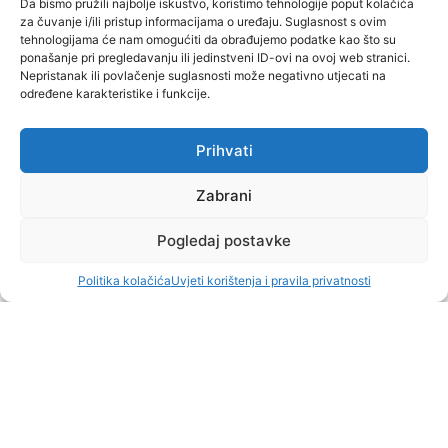
Da bismo pružili najbolje iskustvo, koristimo tehnologije poput kolačića
za čuvanje i/ili pristup informacijama o uređaju. Suglasnost s ovim
Pod izvorima financiranja podrazumijevaju se
tehnologijama će nam omogućiti da obrađujemo podatke kao što su
financijska sredstva koja vlasnik sredstava (banka,
ponašanje pri pregledavanju ili jedinstveni ID-ovi na ovoj web stranici.
poduzeće, obrt, vlasnik itd.) stavlja pod određenim
Nepristanak ili povlačenje suglasnosti može negativno utjecati na
određene karakteristike i funkcije.
uvjetima na korištenje korisniku –
investitoru
. U tome je
bitno razlikovati
vlastita i tuđa sredstva
, budući da se za
razliku od tuđih sredstava za vlastita ne obračunavaju
Prihvati
izravni troškovi korištenja, kao što je primjerice kamata.
Zabrani
PBIRO poslovno savjetovanje Vam pomaže da vaša
ideja postane investicijski projekt
razrađen u skladu s
najvišim poslovnim standardima i zahtjevima
Pogledaj postavke
financijskih institucija, te postavljen na
stabilne
ekonomsko – financijske temelje
.
Politika kolačića
Uvjeti korištenja i pravila privatnosti
Javite nam se sa povjerenjem. Iza nas stoji
veliki broj u
praksi realiziranih investicijskih projekata iz najrazličitijih
djelatnosti
od poljoprivrede i ribarstva, preko industrije,
turizma, trgovine i prometa do zdravstva, sporta i
socijalnih djelatnosti.